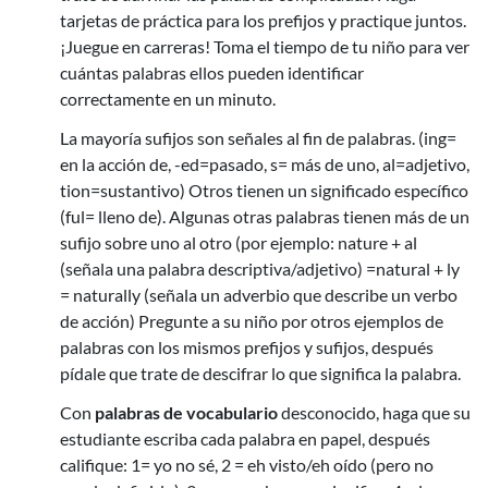
tarjetas de práctica para los prefijos y practique juntos.
¡Juegue en carreras! Toma el tiempo de tu niño para ver
cuántas palabras ellos pueden identificar
correctamente en un minuto.
La mayoría sufijos son señales al fin de palabras. (ing=
en la acción de, -ed=pasado, s= más de uno, al=adjetivo,
tion=sustantivo) Otros tienen un significado específico
(ful= lleno de). Algunas otras palabras tienen más de un
sufijo sobre uno al otro (por ejemplo: nature + al
(señala una palabra descriptiva/adjetivo) =natural + ly
= naturally (señala un adverbio
que describe un verbo
de acción) Pregunte a su niño por otros ejemplos
de
palabras con los mismos prefijos y sufijos, después
pídale que trate de descifrar lo que significa la palabra.
Con
palabras de vocabulario
desconocido, haga que su
estudiante escriba cada palabra en papel, después
califique: 1= yo no sé, 2 = eh visto/eh oído (pero no