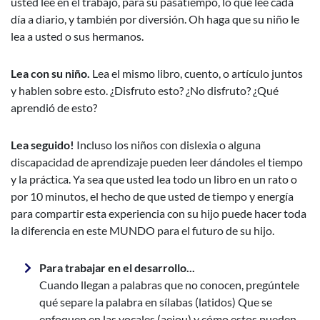
usted lee en el
trabajo, para su pasatiempo, lo que lee cada
día a diario, y también por
diversión. Oh haga que su niño le
lea a usted o sus hermanos.
Lea con su niño.
Lea el mismo libro, cuento, o artículo juntos
y hablen
sobre esto. ¿Disfruto esto? ¿No disfruto? ¿Qué
aprendió de esto?
Lea seguido!
Incluso los niños con dislexia o alguna
discapacidad de
aprendizaje pueden leer dándoles el tiempo
y la práctica. Ya sea que
usted lea todo un libro en un rato o
por 10 minutos, el hecho de que
usted de tiempo y energía
para compartir esta experiencia con su hijo
puede hacer toda
la diferencia en este MUNDO para el futuro de su hijo.
Para trabajar en el desarrollo...
Cuando llegan a palabras que no conocen, pregúntele
qué separe la palabra en sílabas (latidos) Que se
enfoquen en las vocales (aeiou) y cómo estos pueden